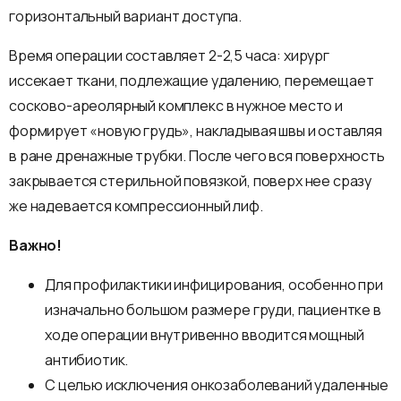
горизонтальный вариант доступа.
Время операции составляет 2-2,5 часа: хирург
иссекает ткани, подлежащие удалению, перемещает
сосково-ареолярный комплекс в нужное место и
формирует «новую грудь», накладывая швы и оставляя
в ране дренажные трубки. После чего вся поверхность
закрывается стерильной повязкой, поверх нее сразу
же надевается компрессионный лиф.
Важно!
Для профилактики инфицирования, особенно при
изначально большом размере груди, пациентке в
ходе операции внутривенно вводится мощный
антибиотик.
С целью исключения онкозаболеваний удаленные