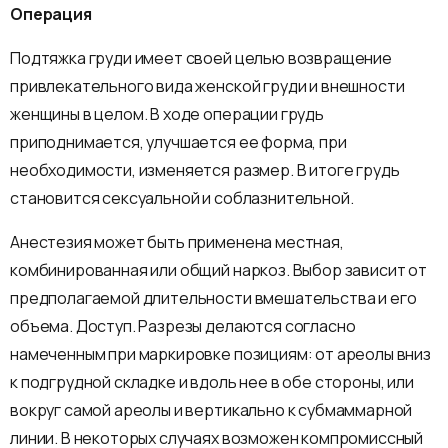
Операция
Подтяжка груди имеет своей целью возвращение
привлекательного вида женской груди и внешности
женщины в целом. В ходе операции грудь
приподнимается, улучшается ее форма, при
необходимости, изменяется размер. В итоге грудь
становится сексуальной и соблазнительной.
Анестезия может быть применена местная,
комбинированная или общий наркоз. Выбор зависит от
предполагаемой длительности вмешательства и его
объема. Доступ. Разрезы делаются согласно
намеченным при маркировке позициям: от ареолы вниз
к подгрудной складке и вдоль нее в обе стороны, или
вокруг самой ареолы и вертикально к субмаммарной
линии. В некоторых случаях возможен компромиссный