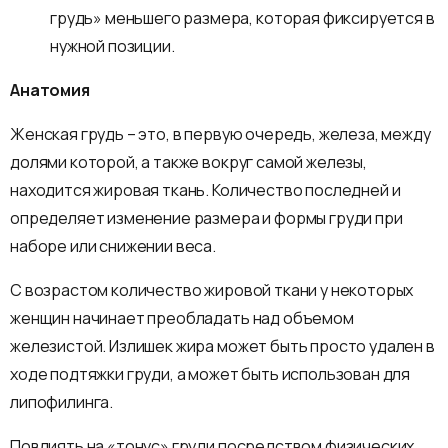
грудь» меньшего размера, которая фиксируется в
нужной позиции.
Анатомия
Женская грудь – это, в первую очередь, железа, между
долями которой, а также вокруг самой железы,
находится жировая ткань. Количество последней и
определяет изменение размера и формы груди при
наборе или снижении веса.
С возрастом количество жировой ткани у некоторых
женщин начинает преобладать над объемом
железистой. Излишек жира может быть просто удален в
ходе подтяжки груди, а может быть использован для
липофилинга.
Повлиять на «тонус» груди посредством физических