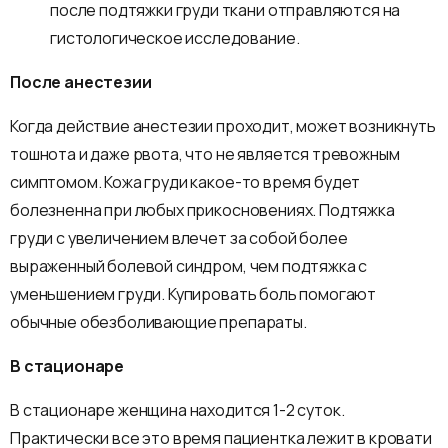
после подтяжки груди ткани отправляются на
гистологическое исследование.
После анестезии
Когда действие анестезии проходит, может возникнуть
тошнота и даже рвота, что не является тревожным
симптомом. Кожа груди какое-то время будет
болезненна при любых прикосновениях. Подтяжка
груди с увеличением влечет за собой более
выраженный болевой синдром, чем подтяжка с
уменьшением груди. Купировать боль помогают
обычные обезболивающие препараты.
В стационаре
В стационаре женщина находится 1-2 суток.
Практически все это время пациентка лежит в кровати