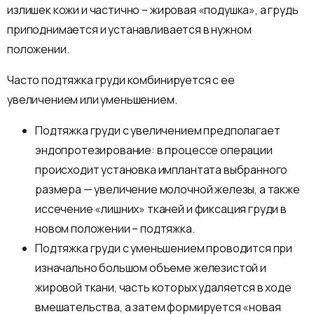
излишек кожи и частично – жировая «подушка», а грудь
приподнимается и устанавливается в нужном
положении.
Часто подтяжка груди комбинируется с ее
увеличением или уменьшением.
Подтяжка груди с увеличением предполагает
эндопротезирование: в процессе операции
происходит установка имплантата выбранного
размера — увеличение молочной железы, а также
иссечение «лишних» тканей и фиксация груди в
новом положении – подтяжка.
Подтяжка груди с уменьшением проводится при
изначально большом объеме железистой и
жировой ткани, часть которых удаляется в ходе
вмешательства, а затем формируется «новая