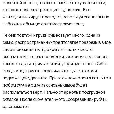
молочной железы, а также отмечает те участки кожи,
которые подлежат резекции – удалению. Все
манипуляции хирург проводит, используя специальные
шаблоны и обычную сантиметровую ленту.
Техник подтяжки груди существует много, одна из
самых распространенных предполагает разрезы в виде
замочной скважины, где круглая часть – место
окончательного расположения сосково-ареолярного
комплекса, две прямые линии, уходящие от зоны САК в
складку под грудью, ограничивают участок кожи,
подлежащей удалению. При этом важно понимать, что в
любом случае один из основных швов будет
располагаться вертикально от ареолы к подгрудной
складке. После окончательного «созревания» рубчик
едва заметен.