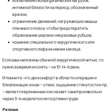
исключение любых физических нагрузок,
интимной близости на период, обозначенный
врачом;
ограничение движений, нагружающих мышцы
плечевого пояса, чтобы предотвратить
образование широких некрасивых рубцов;
ношение специального хирургического или
спортивного лифа не менее месяца.
Если швы наложены обычной хирургической нитью, то
нужно вовремя их снять – на 10-14-й день.
И помните, что дискомфорт в области операции и
близлежащих зонах – отеки, ощущение стянутости и пр.
– является временным и исчезает самопроизвольно
через 3-4 недели после подтяжки груди.
Резюме