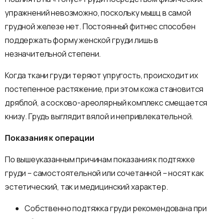
упражнений невозможно, поскольку мышц в самой
грудной железе нет. Постоянный фитнес способен
поддержать форму женской груди лишь в
незначительной степени.
Когда ткани груди теряют упругость, происходит их
постепенное растяжение, при этом кожа становится
дряблой, а сосково-ареолярный комплекс смещается
книзу. Грудь выглядит вялой и непривлекательной.
Показания к операции
По вышеуказанным причинам показания к подтяжке
груди – самостоятельной или сочетанной – носят как
эстетический, так и медицинский характер.
Собственно подтяжка груди рекомендована при