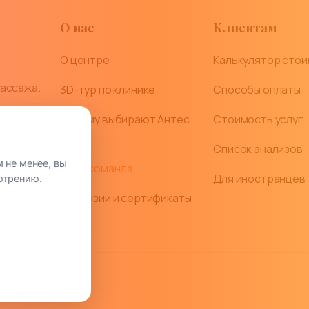
О нас
Клиентам
О центре
Калькулятор сто
массажа.
3D-тур по клинике
Способы оплаты
Почему выбирают Антес
Стоимость услуг
лиентов
Мед?
Список анализов
 не менее, вы
Наша команда
Для иностранцев
отрению.
Лицензии и сертификаты