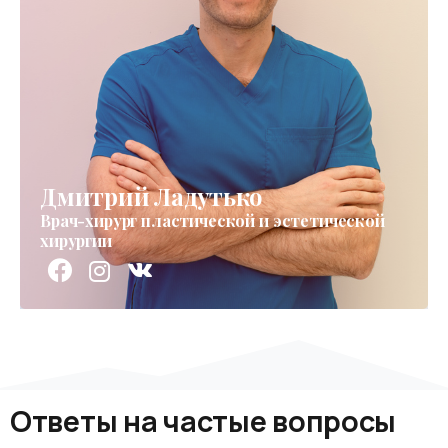
Дмитрий Ладутько
Врач-хирург пластической и эстетической
хирургии
Ответы
на
частые
вопросы