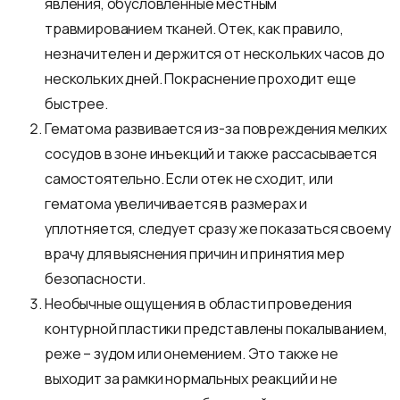
явления, обусловленные местным
травмированием тканей. Отек, как правило,
незначителен и держится от нескольких часов до
нескольких дней. Покраснение проходит еще
быстрее.
Гематома развивается из-за повреждения мелких
сосудов в зоне инъекций и также рассасывается
самостоятельно. Если отек не сходит, или
гематома увеличивается в размерах и
уплотняется, следует сразу же показаться своему
врачу для выяснения причин и принятия мер
безопасности.
Необычные ощущения в области проведения
контурной пластики представлены покалыванием,
реже – зудом или онемением. Это также не
выходит за рамки нормальных реакций и не