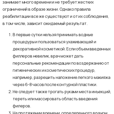
занимает много времени и не требует жестких
ограничений в образе жизни. Однако правила
реабилитации все же существуют и от их соблюдения,
в том числе, зависит ожидаемый результат.
В первые сутки нельзя принимать водные
процедуры и пользоваться ухаживающей и
декоративной косметикой. Если объем введенных
филлеров невелик, врач может дать
персональные рекомендации по воздержанию от
гигиенических и косметических процедур,
например, разрешить наложение легкого макияжа
через 6-8 часов после контурной пластики.
Не следует также трогать руками места инъекций,
тереть или массировать область введения
филеров.
На протяжении времени, определенного врачом,