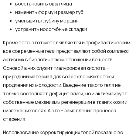
восстановить овал лица
изменить форму и размер губ
уменьшить глубину морщин
устранить носогубные складки
Кроме того, этот метод является и профилактическим:
все современные гели представляют собой комплекс
активных в биологическом отношении веществ.
Основой в них служит гиалуроновая кислота –
природный материал для возрождения клеток и
продления их молодости. Введение такого геля не
только восполняет дефицит влаги, но и активизирует
собственные механизмы регенерации в тканях кожи и
низлежащих слоях. А это – замедление процесса
старения.
Использование корректирующих гелей показано во